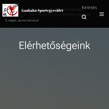
Keresés
Gankaku Sportegyesület
"A csapat, ahová tartozom"
Elérhetőségeink