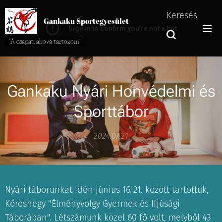
Keresés
Gankaku Sportegyesület
"A csapat, ahová tartozom"
Gankaku Nyári Honvédelmi és
Sporttábor
2024.07.21
Nyári táborunkat idén június 16-21. között tartottuk,
Kőröshegy "Élményvölgy Gyermek és Ifjúsági
Táborában". Létszámunk közel 60 fő volt, melyből 43