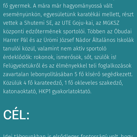
fő gyermek. A mára már hagyományossá vált
eseményünkön, egyesületünk karatékái mellett, részt
vettek a Shutemi SE, az UTE Goju-kai, az MGKSZ
központi edzőtermének sportolói. Többen az Óbudai
Harrer Pál és az Ürömi József Nádor Általános Iskolák
tanulói közül, valamint nem aktív sportoló
érdeklődők: rokonok, ismerősök, sőt, szülők is!
Felügyeletükről és az élményekkel teli foglalkozások
zavartalan lebonyolításában 5 fő kísérő segédkezett.
Közülük 4 fő karateedző, 1 fő okleveles szakedző,
katonaoktató, HKP1 gyakorlatoktató.
CÉL:
Idei táborunkban is elsődleges fontosságú volt, hogy