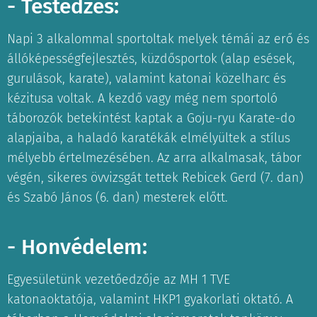
- Testedzés:
Napi 3 alkalommal sportoltak melyek témái az erő és
állóképességfejlesztés, küzdősportok (alap esések,
gurulások, karate), valamint katonai közelharc és
kézitusa voltak. A kezdő vagy még nem sportoló
táborozók betekintést kaptak a Goju-ryu Karate-do
alapjaiba, a haladó karatékák elmélyültek a stílus
mélyebb értelmezésében. Az arra alkalmasak, tábor
végén, sikeres övvizsgát tettek Rebicek Gerd (7. dan)
és Szabó János (6. dan) mesterek előtt.
- Honvédelem:
Egyesületünk vezetőedzője az MH 1 TVE
katonaoktatója, valamint HKP1 gyakorlati oktató. A