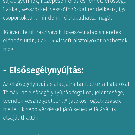
saját, gyermek, közepesen erős és felnőtt erősségű
íjakkal, vesszőkkel, vesszőfogókkal rendelkezik, így
csoportokban, mindenki kipróbálhatta magát.
16 éven felüli résztvevők, lövészeti alapismeretek
előadás után, CZP-09 Airsoft pisztolyokat nézhettek
meg.
- Elsősegélynyújtás:
Az elsősegélynyújtás alapjaira tanítottuk a fiatalokat.
Témák: az elsősegélynyújtás fogalma, jelentősége,
teendők vészhelyzetben. A játékos foglalkozások
mellett kisebb vérzéssel járó sebek ellátását is
elsajátíthatták.