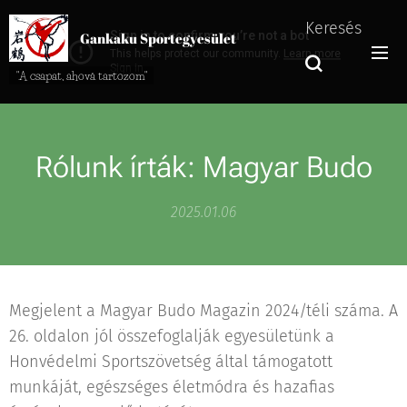
Keresés
Gankaku Sportegyesület
"A csapat, ahová tartozom"
Rólunk írták: Magyar Budo
2025.01.06
Megjelent a Magyar Budo Magazin 2024/téli száma. A
26. oldalon jól összefoglalják egyesületünk a
Honvédelmi Sportszövetség által támogatott
munkáját, egészséges életmódra és hazafias